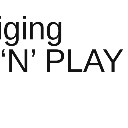
iging
‘N’ PLAY